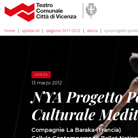
home
spettacoli
stagione 2011-2012
danza
nya progetto pont
DANZA
13 marzo 2012
NYA Progetto P
Culturale Medi
Compagnie La Baraka (Francia)