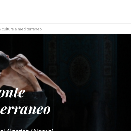
e culturale mediterraneo
onte
terraneo