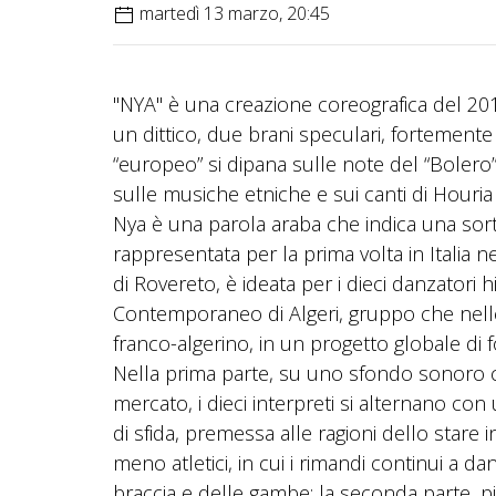
martedì 13 marzo, 20:45
"NYA" è una creazione coreografica del 201
un dittico, due brani speculari, fortemente
“europeo” si dipana sulle note del “Bolero”
sulle musiche etniche e sui canti di Houri
Nya è una parola araba che indica una sorta 
rappresentata per la prima volta in Italia 
di Rovereto, è ideata per i dieci danzatori
Contemporaneo di Algeri, gruppo che nell
franco-algerino, in un progetto globale di 
Nella prima parte, su uno sfondo sonoro che 
mercato, i dieci interpreti si alternano co
di sfida, premessa alle ragioni dello stare 
meno atletici, in cui i rimandi continui a d
braccia e delle gambe; la seconda parte, p