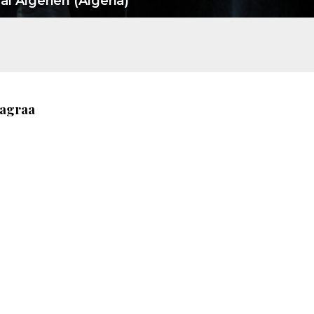
l Algerien (Algeria)
Lagraa