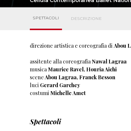
Cellula Contemporanea Ballet Nationa
SPETTACOLI
DESCRIZIONE
direzione artistica e coreografia di
Abou 
assitente alla coreografia
Nawal Lagraa
musica
Maurice Ravel, Houria Aichi
scene
Abou Lagraa, Franck Besson
luci
Gerard Garchey
costumi
Michelle Amet
Spettacoli