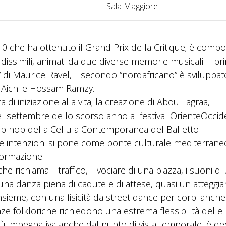
Sala Maggiore
0 che ha ottenuto il Grand Prix de la Critique; è comp
 dissimili, animati da due diverse memorie musicali: il p
 di Maurice Ravel, il secondo “nordafricano” è sviluppat
a Aichi e Hossam Ramzy.
di iniziazione alla vita; la creazione di Abou Lagraa,
nel settembre dello scorso anno al festival OrienteOcci
 hip hop della Cellula Contemporanea del Balletto
e intenzioni si pone come ponte culturale mediterrane
formazione.
richiama il traffico, il vociare di una piazza, i suoni di
n una danza piena di cadute e di attese, quasi un attegg
insieme, con una fisicità da street dance per corpi anche
anze folkloriche richiedono una estrema flessibilità delle
iù impegnativa anche dal punto di vista temporale, è de