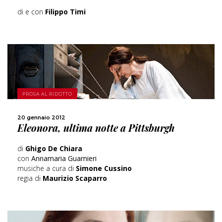
di e con
Filippo Timi
PROSA AL RIDOTTO
SCOPRI DI PIÙ
20 gennaio 2012
Eleonora, ultima notte a Pittsburgh
CONDIVIDI
di
Ghigo De Chiara
con
Annamaria Guarnieri
musiche a cura di
Simone Cussino
regia di
Maurizio Scaparro