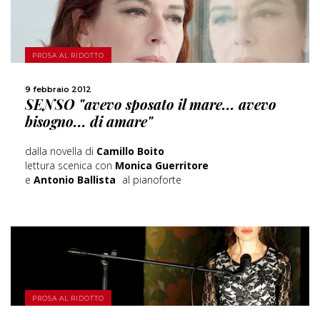
PROSA AL RIDOTTO
SCOPRI DI PIÙ
9 febbraio 2012
SENSO "avevo sposato il mare... avevo
CONDIVIDI
bisogno... di amare"
dalla novella di
Camillo Boito
lettura scenica con
Monica Guerritore
e
Antonio Ballista
al pianoforte
SCOPRI DI PIÙ
PROSA AL RIDOTTO