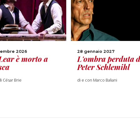
cembre 2026
28 gennaio 2027
Lear è morto a
L'ombra perduta d
sca
Peter Schlemihl
di César Brie
di e con Marco Baliani