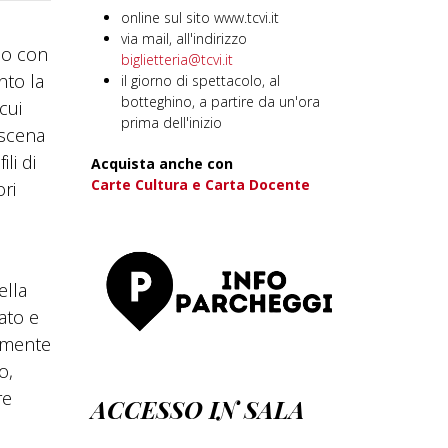
online sul sito www.tcvi.it
via mail, all'indirizzo
io con
biglietteria@tcvi.it
nto la
il giorno di spettacolo, al
botteghino, a partire da un'ora
cui
prima dell'inizio
 scena
li di
Acquista anche con
Carte Cultura e Carta Docente
ori
ella
ato e
namente
o,
re
ACCESSO IN SALA