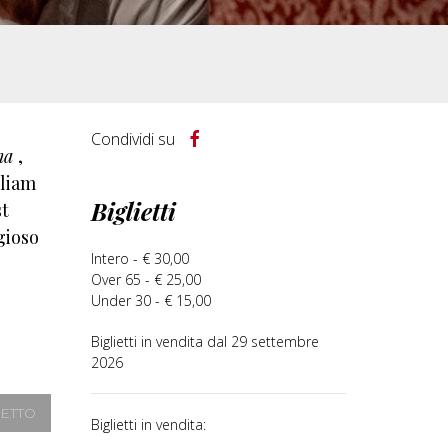
Condividi su
na
,
lliam
Biglietti
st
gioso
Intero - € 30,00
Over 65 - € 25,00
Under 30 - € 15,00
Biglietti in vendita dal 29 settembre
2026
IETTO
Biglietti in vendita: