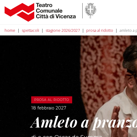
home
spettacoli
stagione 2026/2027
prosa al ridotto
amleto a 
PROSA AL RIDOTTO
18 febbraio 2027
Amleto a pranzo