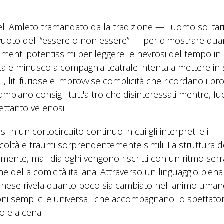
ell'Amleto tramandato dalla tradizione — l'uomo solitar
 vuoto dell'“essere o non essere” — per dimostrare qua
rumenti potentissimi per leggere le nevrosi del tempo in 
rata e minuscola compagnia teatrale intenta a mettere in
, liti furiose e improvvise complicità che ricordano i profi
ambiano consigli tutt'altro che disinteressati mentre, fu
trettanto velenosi.
si in un cortocircuito continuo in cui gli interpreti e i
icoltà e traumi sorprendentemente simili. La struttura d
amente, ma i dialoghi vengono riscritti con un ritmo serr
one della comicità italiana. Attraverso un linguaggio pie
anese rivela quanto poco sia cambiato nell'animo uman
ioni semplici e universali che accompagnano lo spettato
o e a cena.