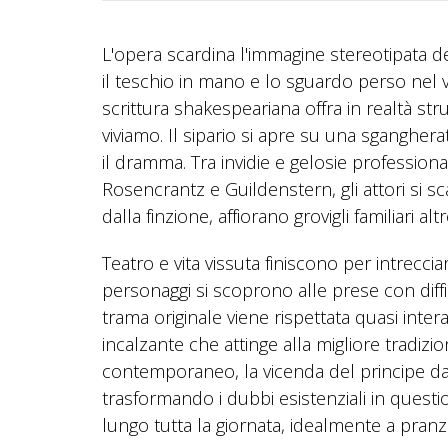
L'opera scardina l'immagine stereotipata d
il teschio in mano e lo sguardo perso nel
scrittura shakespeariana offra in realtà st
viviamo. Il sipario si apre su una sganghe
il dramma. Tra invidie e gelosie professionali
Rosencrantz e Guildenstern, gli attori si sc
dalla finzione, affiorano grovigli familiari al
Teatro e vita vissuta finiscono per intrecciar
personaggi si scoprono alle prese con diff
trama originale viene rispettata quasi inter
incalzante che attinge alla migliore tradizi
contemporaneo, la vicenda del principe d
trasformando i dubbi esistenziali in quest
lungo tutta la giornata, idealmente a pranz