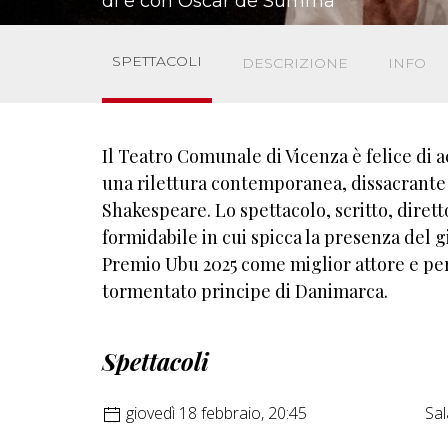
di e con Oscar de Summa
SPETTACOLI
DESCRIZIONE
INFO
Il Teatro Comunale di Vicenza è felice di 
una rilettura contemporanea, dissacrante 
Shakespeare. Lo spettacolo, scritto, diret
formidabile in cui spicca la presenza del g
Premio Ubu 2025 come miglior attore e per
tormentato principe di Danimarca.
Spettacoli
giovedì 18 febbraio, 20:45
Sal