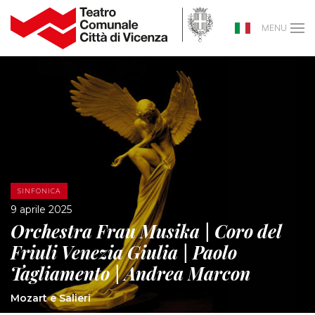
MENU
SINFONICA
9 aprile 2025
Orchestra Frau Musika | Coro del
Friuli Venezia Giulia | Paolo
Tagliamento | Andrea Marcon
Mozart e Salieri