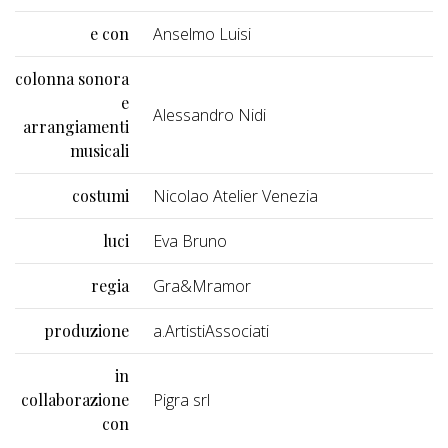
e con
Anselmo Luisi
colonna sonora
e
Alessandro Nidi
arrangiamenti
musicali
costumi
Nicolao Atelier Venezia
luci
Eva Bruno
regia
Gra&Mramor
produzione
a.ArtistiAssociati
in
collaborazione
Pigra srl
con