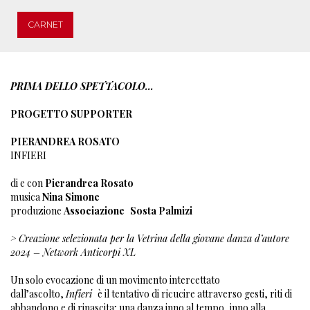
CARNET
PRIMA DELLO SPETTACOLO...
PROGETTO SUPPORTER
PIERANDREA ROSATO
INFIERI
di e con
Pierandrea Rosato
musica
Nina Simone
produzione
Associazione
Sosta Palmizi
> Creazione selezionata per la Vetrina della giovane danza d’autore
2024 – Network Anticorpi XL
Un solo evocazione di un movimento intercettato
dall’ascolto,
Infieri
è il tentativo di ricucire attraverso gesti, riti di
abbandono e di rinascita; una danza inno al tempo, inno alla