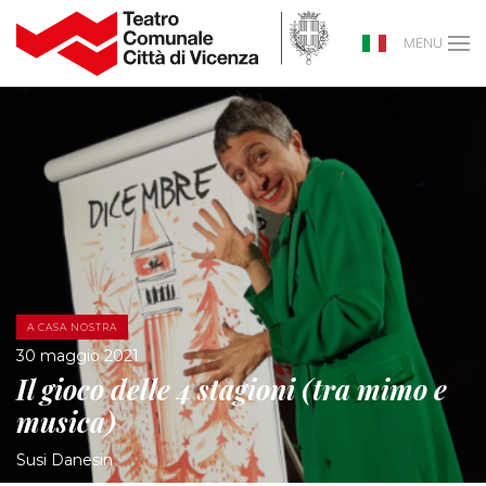
MENU
A CASA NOSTRA
30 maggio 2021
Il gioco delle 4 stagioni (tra mimo e
musica)
Susi Danesin