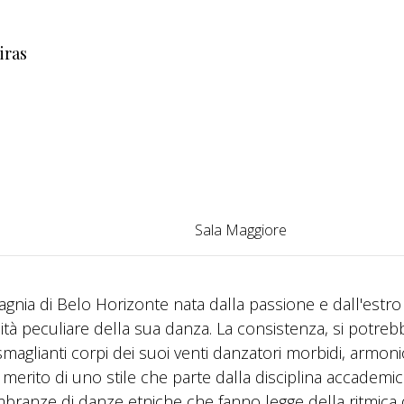
iras
Sala Maggiore
nia di Belo Horizonte nata dalla passione e dall'estro
lità peculiare della sua danza. La consistenza, si potreb
maglianti corpi dei suoi venti danzatori morbidi, armoni
o merito di uno stile che parte dalla disciplina accademi
ranze di danze etniche che fanno legge della ritmica 