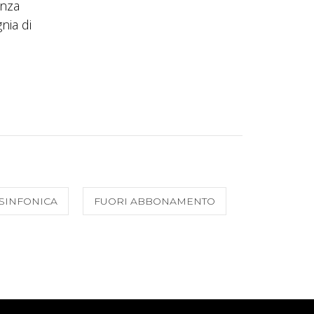
anza
nia di
SINFONICA
FUORI ABBONAMENTO