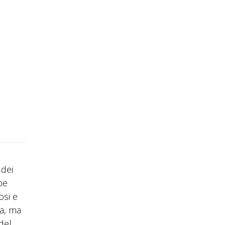
 dei
be
osi e
ca, ma
del