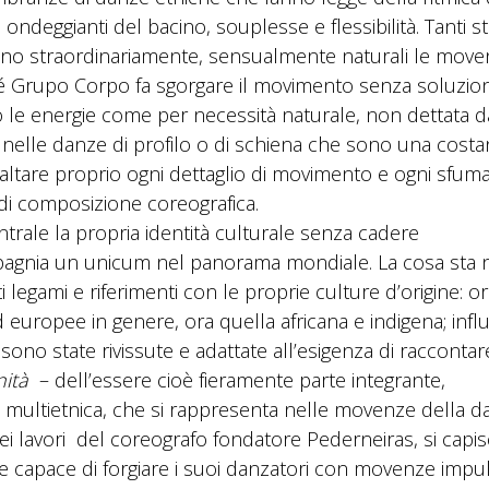
 ondeggianti del bacino, souplesse e flessibilità. Tanti st
no straordinariamente, sensualmente naturali le mov
hé Grupo Corpo fa sgorgare il movimento senza soluzion
o le energie come per necessità naturale, non dettata d
e nelle danze di profilo o di schiena che sono una costa
esaltare proprio ogni dettaglio di movimento e ogni sfum
i di composizione coreografica.
ntrale la propria identità culturale senza cadere
ompagnia un unicum nel panorama mondiale. La cosa sta n
ti legami e riferimenti con le proprie culture d’origine: o
europee in genere, ora quella africana e indigena; inf
sono state rivissute e adattate all’esigenza di raccontar
nità
– dell’essere cioè fieramente parte integrante,
tà multietnica, che si rappresenta nelle movenze della d
Nei lavori del coreografo fondatore Pederneiras, si capi
re capace di forgiare i suoi danzatori con movenze impul