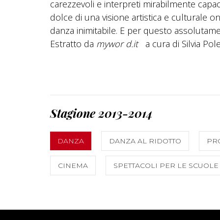
carezzevoli e interpreti mirabilmente capaci
dolce di una visione artistica e culturale 
danza inimitabile. E per questo assolutam
Estratto da
mywor
d.it
a cura di Silvia Pole
Stagione 2013-2014
DANZA
DANZA AL RIDOTTO
PR
CINEMA
SPETTACOLI PER LE SCUOLE