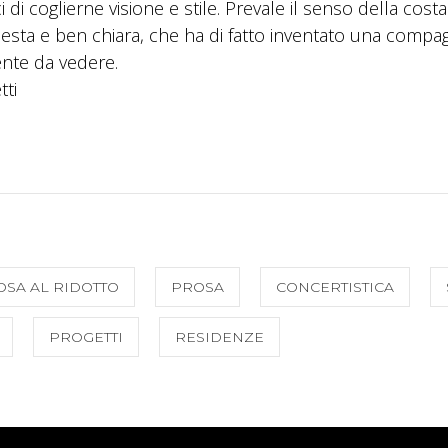
 di coglierne visione e stile. Prevale il senso della cost
onesta e ben chiara, che ha di fatto inventato una compag
ente da vedere.
tti
OSA AL RIDOTTO
PROSA
CONCERTISTICA
PROGETTI
RESIDENZE