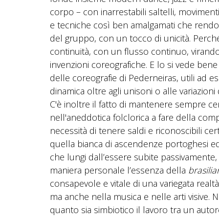
corpo – con inarrestabili saltelli, movimenti
e tecniche così ben amalgamati che rendo
del gruppo, con un tocco di unicità. Perc
continuità, con un flusso continuo, virand
invenzioni coreografiche. E lo si vede ben
delle coreografie di Pederneiras, utili ad 
dinamica oltre agli unisoni o alle variazion
C'è inoltre il fatto di mantenere sempre ce
nell'aneddotica folclorica a fare della c
necessità di tenere saldi e riconoscibili cer
quella bianca di ascendenze portoghesi ed 
che lungi dall’essere subite passivamente, 
maniera personale l’essenza della
brasilia
consapevole e vitale di una variegata real
ma anche nella musica e nelle arti visive. 
quanto sia simbiotico il lavoro tra un auto