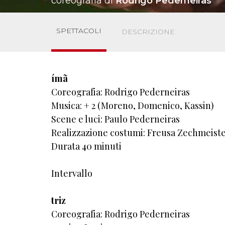
coreografia di
Rodrigo Pederneiras
SPETTACOLI
DESCRIZIONE
ímã
Coreografia: Rodrigo Pederneiras
Musica: + 2 (Moreno, Domenico, Kassin)
Scene e luci: Paulo Pederneiras
Realizzazione costumi: Freusa Zechmeist
Durata 40 minuti
Intervallo
triz
Coreografia: Rodrigo Pederneiras