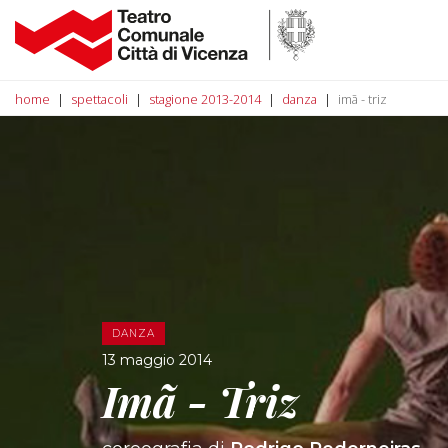
home
spettacoli
stagione 2013-2014
danza
imã - triz
DANZA
13 maggio 2014
Imã - Triz