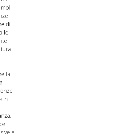
imoli
enze
e di
alle
nte
atura
ella
ra
luenze
e in
anza,
sce
sive e