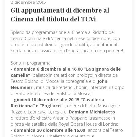
2 dicembre 2015
Gli appuntamenti di dicembre al
Cinema del Ridotto del TCVi
Splendida programmazione al Cinema al Ridotto del
Teatro Comunale di Vicenza nel mese di dicembre, con
proposte prenatalizie di grande qualità, appuntamenti
con la danza classica e con l’opera lirica da non perdere!
Sono in programma:
- domenica 6 dicembre alle 16.00 “La signora delle
camelie”
balletto in tre atti con prologo in diretta dal
Teatro Bolshoi di Mosca; la coreografia è di
John
Neumeier
, musica di Frédéric Chopin, interpreti il Corpo
di Ballo e le étoiles del Bolshoi di Mosca;
- giovedì 10 dicembre alle 20.15 “Cavalleria
Rusticana” e “Pagliacci”
, opere di Pietro Mascagni e
Ruggero Leoncavallo, regia di
Damiano Michieletto
,
direttore d’orchestra Antonio Pappano, trasmesse in
diretta via satellite dalla Royal Opera House di Londra;
- domenica 20 dicembre alle 16.00
ancora dal Teatro
Bolshoi di Mosca, il balletto in due atti
“Lo