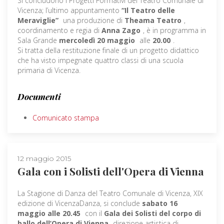
Si concludono i Progetti Formativi del Teatro Comunale di
Vicenza; l’ultimo appuntamento
“Il Teatro delle
Meraviglie”
una produzione di
Theama Teatro
,
coordinamento e regia di
Anna Zago
, è in programma in
Sala Grande
mercoledì 20 maggio
alle
20.00
.
Si tratta della restituzione finale di un progetto didattico
che ha visto impegnate quattro classi di una scuola
primaria di Vicenza.
Documenti
Comunicato stampa
12 maggio 2015
Gala con i Solisti dell'Opera di Vienna
La Stagione di Danza del Teatro Comunale di Vicenza, XIX
edizione di VicenzaDanza, si conclude
sabato 16
maggio alle 20.45
con il
Gala dei Solisti del corpo di
ballo dell’Opera di Vienna
direzione artistica di