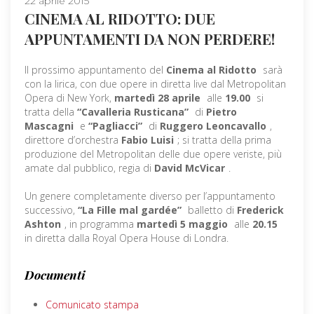
22 aprile 2015
CINEMA AL RIDOTTO: DUE
APPUNTAMENTI DA NON PERDERE!
Il prossimo appuntamento del
Cinema al Ridotto
sarà
con la lirica, con due opere in diretta live dal Metropolitan
Opera di New York,
martedì 28 aprile
alle
19.00
si
tratta della
“Cavalleria Rusticana”
di
Pietro
Mascagni
e
“Pagliacci”
di
Ruggero Leoncavallo
,
direttore d’orchestra
Fabio Luisi
; si tratta della prima
produzione del Metropolitan delle due opere veriste, più
amate dal pubblico, regia di
David McVicar
.
Un genere completamente diverso per l’appuntamento
successivo,
“La Fille mal gardée”
balletto di
Frederick
Ashton
, in programma
martedì 5 maggio
alle
20.15
in diretta dalla Royal Opera House di Londra.
Documenti
Comunicato stampa