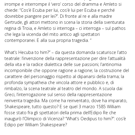
irrompe e interrompe il ‘vero’ corso del dramma e Amleto si
chiede: “Cos’è Ecuba per lui, cos’è lui per Ecuba e perché
dovrebbe piangere per lei?”. Di fronte al re e alla madre
Gertrude, gli attori mettono in scena la storia della sventurata
regina di Troia, e Amleto si interroga – ci interroga – sul pathos
che lega la vicenda del mito antico agli spettatori
contemporanei. E alla sua propria tragedia. “
What’s Hecuba to him?” – da questa domanda scaturisce l’atto
teatrale: l’invenzione della rappresentazione per dire l’attualità
della vita e la radice dialettica delle sue passioni; l’antinomia
incomponibile che oppone ragione a ragione; la costruzione del
carattere del personaggio rispetto al dipanarsi della trama; la
profonda sympatheia che vincola attore e pubblico e, di
rimbalzo, la scena teatrale al teatro del mondo. A scuola dai
Greci, l’interrogazione sul senso della rappresentazione
reinventa tragedia. Ma come ha reinventato, dove ha imparato,
Shakespeare, tutto questo? E se quel 3 marzo 1585 William
fosse stato fra gli spettatori della prima dell’Edipo Re che
inaugurò l’Olimpico di Vicenza? “What’s Oedipus to him?”: cos’è
Edipo per William Shakespeare?