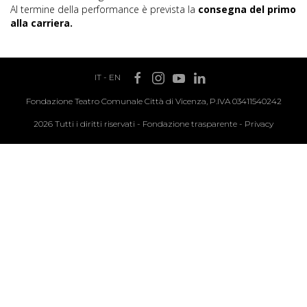
Al termine della performance è prevista la
consegna del primo
alla carriera.
IT
-
EN
Fondazione Teatro Comunale Città di Vicenza, P.IVA 03411540242
2026 Tutti i diritti riservati -
Fondazione trasparente
-
Privacy