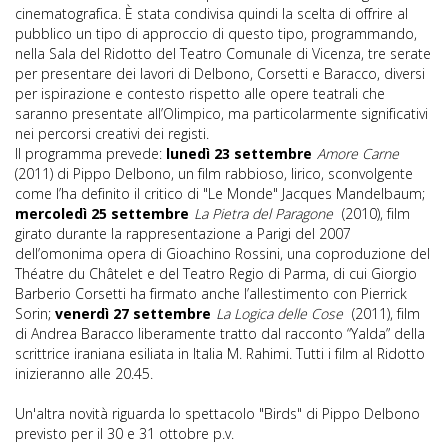
cinematografica. È stata condivisa quindi la scelta di offrire al
pubblico un tipo di approccio di questo tipo, programmando,
nella Sala del Ridotto del Teatro Comunale di Vicenza, tre serate
per presentare dei lavori di Delbono, Corsetti e Baracco, diversi
per ispirazione e contesto rispetto alle opere teatrali che
saranno presentate all’Olimpico, ma particolarmente significativi
nei percorsi creativi dei registi.
Il programma prevede:
lunedì 23 settembre
Amore Carne
(2011) di Pippo Delbono, un film rabbioso, lirico, sconvolgente
come l’ha definito il critico di "Le Monde" Jacques Mandelbaum;
mercoledì 25 settembre
La Pietra del Paragone
(2010), film
girato durante la rappresentazione a Parigi del 2007
dell’omonima opera di Gioachino Rossini, una coproduzione del
Théatre du Châtelet e del Teatro Regio di Parma, di cui Giorgio
Barberio Corsetti ha firmato anche l’allestimento con Pierrick
Sorin;
venerdì 27 settembre
La Logica delle Cose
(2011), film
di Andrea Baracco liberamente tratto dal racconto “Yalda” della
scrittrice iraniana esiliata in Italia M. Rahimi. Tutti i film al Ridotto
inizieranno alle 20.45.
Un'altra novità riguarda lo spettacolo "Birds" di Pippo Delbono
previsto per il 30 e 31 ottobre p.v.