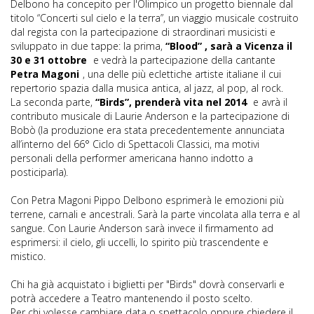
Delbono ha concepito per l'Olimpico un progetto biennale dal
titolo “Concerti sul cielo e la terra”, un viaggio musicale costruito
dal regista con la partecipazione di straordinari musicisti e
sviluppato in due tappe: la prima,
“Blood” , sarà a Vicenza il
30 e 31 ottobre
e vedrà la partecipazione della cantante
Petra Magoni
, una delle più eclettiche artiste italiane il cui
repertorio spazia dalla musica antica, al jazz, al pop, al rock.
La seconda parte,
“Birds”, prenderà vita nel 2014
e avrà il
contributo musicale di Laurie Anderson e la partecipazione di
Bobò (la produzione era stata precedentemente annunciata
all’interno del 66° Ciclo di Spettacoli Classici, ma motivi
personali della performer americana hanno indotto a
posticiparla).
Con Petra Magoni Pippo Delbono esprimerà le emozioni più
terrene, carnali e ancestrali. Sarà la parte vincolata alla terra e al
sangue. Con Laurie Anderson sarà invece il firmamento ad
esprimersi: il cielo, gli uccelli, lo spirito più trascendente e
mistico.
Chi ha già acquistato i biglietti per "Birds" dovrà conservarli e
potrà accedere a Teatro mantenendo il posto scelto.
Per chi volesse cambiare data o spettacolo oppure chiedere il