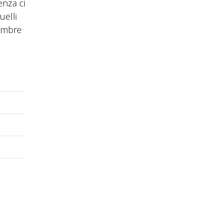
enza ci
uelli
tembre