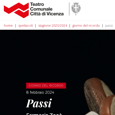
home
spettacoli
stagione 2023/2024
giorno del ricordo
passi
GIORNO DEL RICORDO
8 febbraio 2024
Passi