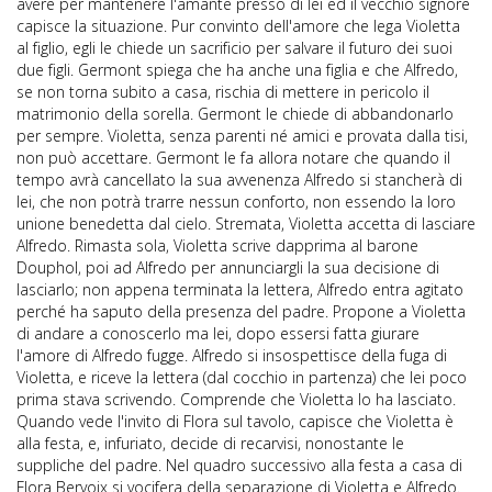
avere per mantenere l'amante presso di lei ed il vecchio signore
capisce la situazione. Pur convinto dell'amore che lega Violetta
al figlio, egli le chiede un sacrificio per salvare il futuro dei suoi
due figli. Germont spiega che ha anche una figlia e che Alfredo,
se non torna subito a casa, rischia di mettere in pericolo il
matrimonio della sorella. Germont le chiede di abbandonarlo
per sempre. Violetta, senza parenti né amici e provata dalla tisi,
non può accettare. Germont le fa allora notare che quando il
tempo avrà cancellato la sua avvenenza Alfredo si stancherà di
lei, che non potrà trarre nessun conforto, non essendo la loro
unione benedetta dal cielo. Stremata, Violetta accetta di lasciare
Alfredo. Rimasta sola, Violetta scrive dapprima al barone
Douphol, poi ad Alfredo per annunciargli la sua decisione di
lasciarlo; non appena terminata la lettera, Alfredo entra agitato
perché ha saputo della presenza del padre. Propone a Violetta
di andare a conoscerlo ma lei, dopo essersi fatta giurare
l'amore di Alfredo fugge. Alfredo si insospettisce della fuga di
Violetta, e riceve la lettera (dal cocchio in partenza) che lei poco
prima stava scrivendo. Comprende che Violetta lo ha lasciato.
Quando vede l'invito di Flora sul tavolo, capisce che Violetta è
alla festa, e, infuriato, decide di recarvisi, nonostante le
suppliche del padre. Nel quadro successivo alla festa a casa di
Flora Bervoix si vocifera della separazione di Violetta e Alfredo.