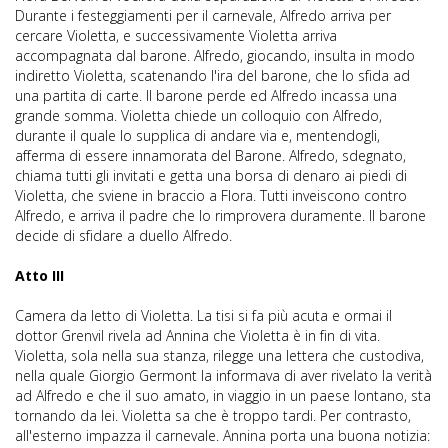
Durante i festeggiamenti per il carnevale, Alfredo arriva per
cercare Violetta, e successivamente Violetta arriva
accompagnata dal barone. Alfredo, giocando, insulta in modo
indiretto Violetta, scatenando l'ira del barone, che lo sfida ad
una partita di carte. Il barone perde ed Alfredo incassa una
grande somma. Violetta chiede un colloquio con Alfredo,
durante il quale lo supplica di andare via e, mentendogli,
afferma di essere innamorata del Barone. Alfredo, sdegnato,
chiama tutti gli invitati e getta una borsa di denaro ai piedi di
Violetta, che sviene in braccio a Flora. Tutti inveiscono contro
Alfredo, e arriva il padre che lo rimprovera duramente. Il barone
decide di sfidare a duello Alfredo.
Atto III
Camera da letto di Violetta. La tisi si fa più acuta e ormai il
dottor Grenvil rivela ad Annina che Violetta è in fin di vita.
Violetta, sola nella sua stanza, rilegge una lettera che custodiva,
nella quale Giorgio Germont la informava di aver rivelato la verità
ad Alfredo e che il suo amato, in viaggio in un paese lontano, sta
tornando da lei. Violetta sa che è troppo tardi. Per contrasto,
all'esterno impazza il carnevale. Annina porta una buona notizia: