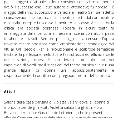
per il soggetto “attuale” allora considerato scabroso, non si
rivelò il successo che il suo autore si attendeva; fu ripresa il 6
maggio dell'anno successivo a Venezia al Teatro San Benedetto
in una versione rielaborata e finalmente, diretta dal compositore
e con altri interpreti riscosse il meritato successo. A causa della
critica alla società borghese, l'opera, in alcuni teatri fu
rimaneggiata dalla censura e messa in scena con alcuni pezzi
totalmente stravolti. Sempre per sfuggire alla censura, l'opera
dovette essere spostata come ambientazione cronologica dal
XIX al XVIII secolo. Per le rivoluzionarie e scabrose tematiche
trattate, la perfezione melodica e l’asciuttezza ed efficacia delle
orchestrazioni, l’opera è considerata non solo uno dei
capolavori di Verdi, ma il “classico” del teatro musicale in cui una
grande figura di donna vive appassionatamente e
disperatamente il conflitto con i pregiudizi morali della società.
Atto I
Salone della casa parigina di Violetta Valery, dove lei, donna di
mondo, attende gli invitati. Violetta saluta tra gli altri, Flora
Bervoix e il visconte Gastone de Letorières, che le presenta
Alfredo Germont, spiegandole che è un suo grande ammiratore