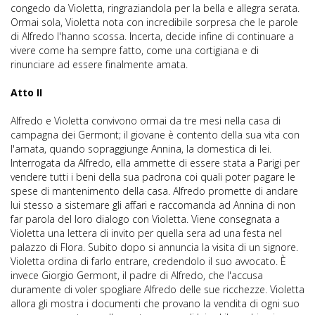
congedo da Violetta, ringraziandola per la bella e allegra serata.
Ormai sola, Violetta nota con incredibile sorpresa che le parole
di Alfredo l'hanno scossa. Incerta, decide infine di continuare a
vivere come ha sempre fatto, come una cortigiana e di
rinunciare ad essere finalmente amata.
Atto II
Alfredo e Violetta convivono ormai da tre mesi nella casa di
campagna dei Germont; il giovane è contento della sua vita con
l'amata, quando sopraggiunge Annina, la domestica di lei.
Interrogata da Alfredo, ella ammette di essere stata a Parigi per
vendere tutti i beni della sua padrona coi quali poter pagare le
spese di mantenimento della casa. Alfredo promette di andare
lui stesso a sistemare gli affari e raccomanda ad Annina di non
far parola del loro dialogo con Violetta. Viene consegnata a
Violetta una lettera di invito per quella sera ad una festa nel
palazzo di Flora. Subito dopo si annuncia la visita di un signore.
Violetta ordina di farlo entrare, credendolo il suo avvocato. È
invece Giorgio Germont, il padre di Alfredo, che l'accusa
duramente di voler spogliare Alfredo delle sue ricchezze. Violetta
allora gli mostra i documenti che provano la vendita di ogni suo