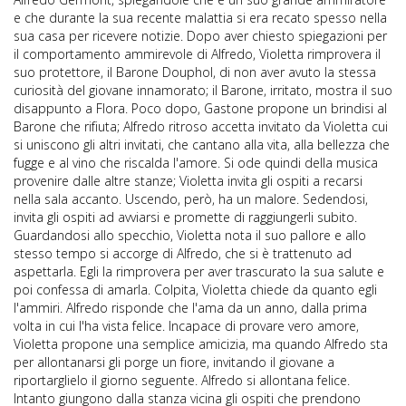
e che durante la sua recente malattia si era recato spesso nella
sua casa per ricevere notizie. Dopo aver chiesto spiegazioni per
il comportamento ammirevole di Alfredo, Violetta rimprovera il
suo protettore, il Barone Douphol, di non aver avuto la stessa
curiosità del giovane innamorato; il Barone, irritato, mostra il suo
disappunto a Flora. Poco dopo, Gastone propone un brindisi al
Barone che rifiuta; Alfredo ritroso accetta invitato da Violetta cui
si uniscono gli altri invitati, che cantano alla vita, alla bellezza che
fugge e al vino che riscalda l'amore. Si ode quindi della musica
provenire dalle altre stanze; Violetta invita gli ospiti a recarsi
nella sala accanto. Uscendo, però, ha un malore. Sedendosi,
invita gli ospiti ad avviarsi e promette di raggiungerli subito.
Guardandosi allo specchio, Violetta nota il suo pallore e allo
stesso tempo si accorge di Alfredo, che si è trattenuto ad
aspettarla. Egli la rimprovera per aver trascurato la sua salute e
poi confessa di amarla. Colpita, Violetta chiede da quanto egli
l'ammiri. Alfredo risponde che l'ama da un anno, dalla prima
volta in cui l'ha vista felice. Incapace di provare vero amore,
Violetta propone una semplice amicizia, ma quando Alfredo sta
per allontanarsi gli porge un fiore, invitando il giovane a
riportarglielo il giorno seguente. Alfredo si allontana felice.
Intanto giungono dalla stanza vicina gli ospiti che prendono