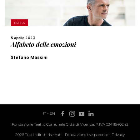
SCOPRI DI PIÙ
PROSA
CONDIVIDI
5 aprile 2023
Alfabeto delle emozioni
Stefano Massini
IT
-
EN
Fondazione Teatro Comunale Città di Vicenza, P.IVA 03411540242
2026 Tutti i diritti riservati -
Fondazione trasparente
-
Privacy