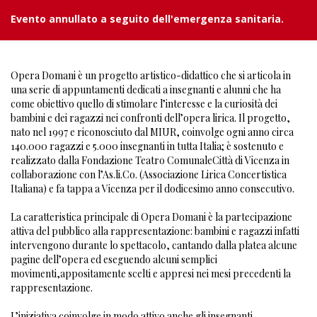
Evento annullato a seguito dell'emergenza sanitaria.
Opera Domani è un progetto artistico-didattico che si articola in
una serie di appuntamenti dedicati a insegnanti e alunni che ha
come obiettivo quello di stimolare l’interesse e la curiosità dei
bambini e dei ragazzi nei confronti dell’opera lirica. Il progetto,
nato nel 1997 e riconosciuto dal MIUR, coinvolge ogni anno circa
140.000 ragazzi e 5.000 insegnanti in tutta Italia; è sostenuto e
realizzato dalla Fondazione Teatro ComunaleCittà di Vicenza in
collaborazione con l’As.li.Co. (Associazione Lirica Concertistica
Italiana) e fa tappa a Vicenza per il dodicesimo anno consecutivo.
La caratteristica principale di Opera Domani è la partecipazione
attiva del pubblico alla rappresentazione: bambini e ragazzi infatti
intervengono durante lo spettacolo, cantando dalla platea alcune
pagine dell’opera ed eseguendo alcuni semplici
movimenti,appositamente scelti e appresi nei mesi precedenti la
rappresentazione.
L’iniziativa coinvolge in modo attivo anche gli insegnanti,