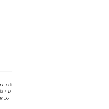
ico di
la sua
matto