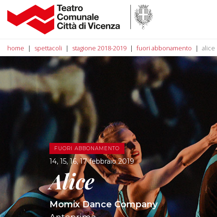
home
spettacoli
stagione 2018-2019
fuori abbonamento
alice
FUORI ABBONAMENTO
14, 15, 16, 17 febbraio 2019
Alice
Momix Dance Company