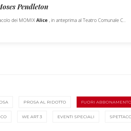
oses Pendleton
ettacolo dei MOMIX
Alice
, in anteprima al Teatro Comunale C...
OSA
PROSA AL RIDOTTO
FUORI ABBONAMENT
RCO
WE ART 3
EVENTI SPECIALI
SPETTACO