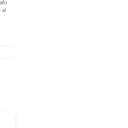
afo
 al