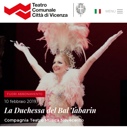
MENU
FUORI ABBONAMENTO
10 febbraio 2019
La Duchessa del Bal Tabarin
Compagnia Teatro Musica Novecento