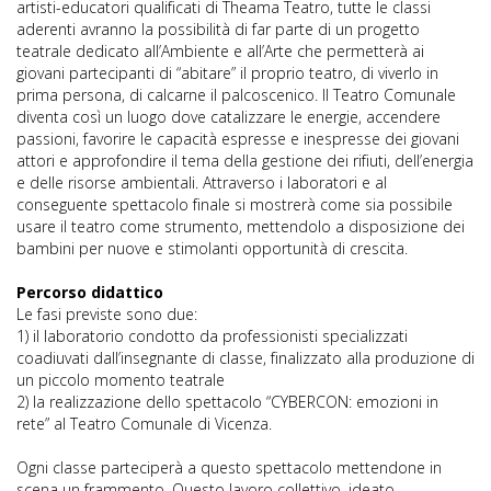
artisti-educatori qualificati di Theama Teatro, tutte le classi
aderenti avranno la possibilità di far parte di un progetto
teatrale dedicato all’Ambiente e all’Arte che permetterà ai
giovani partecipanti di “abitare” il proprio teatro, di viverlo in
prima persona, di calcarne il palcoscenico. Il Teatro Comunale
diventa così un luogo dove catalizzare le energie, accendere
passioni, favorire le capacità espresse e inespresse dei giovani
attori e approfondire il tema della gestione dei rifiuti, dell’energia
e delle risorse ambientali. Attraverso i laboratori e al
conseguente spettacolo finale si mostrerà come sia possibile
usare il teatro come strumento, mettendolo a disposizione dei
bambini per nuove e stimolanti opportunità di crescita.
Percorso didattico
Le fasi previste sono due:
1) il laboratorio condotto da professionisti specializzati
coadiuvati dall’insegnante di classe, finalizzato alla produzione di
un piccolo momento teatrale
2) la realizzazione dello spettacolo “CYBERCON: emozioni in
rete” al Teatro Comunale di Vicenza.
Ogni classe parteciperà a questo spettacolo mettendone in
scena un frammento. Questo lavoro collettivo, ideato,