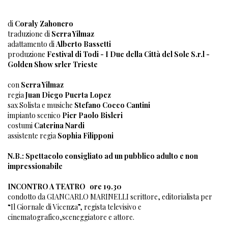
di
Coraly Zahonero
traduzione di
Serra Yilmaz
adattamento di
Alberto Bassetti
produzione
Festival di Todi - I Due della Città del Sole S.r.l -
Golden Show srlcr Trieste
con
Serra Yilmaz
regia
Juan Diego Puerta Lopez
sax Solista e musiche
Stefano Cocco Cantini
impianto scenico
Pier Paolo Bisleri
costumi
Caterina Nardi
assistente regia
Sophia Filipponi
N.B.: Spettacolo consigliato ad un pubblico adulto e non
impressionabile
INCONTRO A TEATRO
ore 19.30
condotto da GIANCARLO MARINELLI scrittore, editorialista per
“Il Giornale di Vicenza”, regista televisivo e
cinematografico,sceneggiatore e attore.