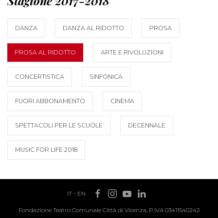
Stagione 2017-2018
DANZA
DANZA AL RIDOTTO
PROSA
PROSA AL RIDOTTO
ARTE E RIVOLUZIONI
CONCERTISTICA
SINFONICA
FUORI ABBONAMENTO
CINEMA
SPETTACOLI PER LE SCUOLE
DECENNALE
MUSIC FOR LIFE 2018
IT
-
EN
Fondazione Teatro Comunale Città di Vicenza, P.IVA 03411540242