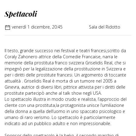
Spettacoli
venerdì 1 dicembre, 20:45
Sala del Ridotto
Il testo, grande successo nei festival e teatri francesi,scritto da
Coraly Zahonero attrice della Comedie Francaise, narra le
memorie della prostituta franco svizzera Griselidis Real, che si
impegnò per la legalizzazione della prostituzione in Svizzera e
per i diritti delle prostitute francesi. Un argomento di toccante
attualità . Griselidis Real è morta di un tumore nel 2005 a
Ginevra, autrice di diversi libri, pittrice attivista per i diritti delle
prostitute partecipò anche al talk show negli USA.
Lo spettacolo illustra in modo crudo e realista, l’approccio del
cliente con una prostituta,la protagonista unisce l’umiliazione
della donna a quella dell’uomo in uno spaccato psicologico e
umano di raro verismo. Lo spettacolo è particolarmente
indicato ad un pubblico adulto e non impressionabile.
Sponsor dello spettacolo è la beko, il secondo marchio di