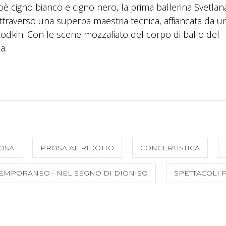
oè cigno bianco e cigno nero, la prima ballerina Svetlan
attraverso una superba maestria tecnica, affiancata da u
odkin. Con le scene mozzafiato del corpo di ballo del
a.
OSA
PROSA AL RIDOTTO
CONCERTISTICA
EMPORANEO - NEL SEGNO DI DIONISO
SPETTACOLI 