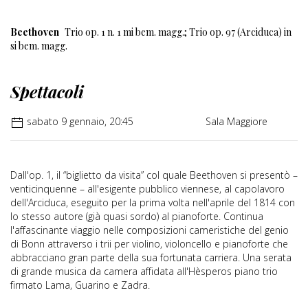
Beethoven
Trio op. 1 n. 1 mi bem. magg.; Trio op. 97 (Arciduca) in
si bem. magg.
Spettacoli
sabato 9 gennaio, 20:45
Sala Maggiore
Dall'op. 1, il “biglietto da visita” col quale Beethoven si presentò –
venticinquenne – all'esigente pubblico viennese, al capolavoro
dell'Arciduca, eseguito per la prima volta nell'aprile del 1814 con
lo stesso autore (già quasi sordo) al pianoforte. Continua
l'affascinante viaggio nelle composizioni cameristiche del genio
di Bonn attraverso i trii per violino, violoncello e pianoforte che
abbracciano gran parte della sua fortunata carriera. Una serata
di grande musica da camera affidata all'Hèsperos piano trio
firmato Lama, Guarino e Zadra.