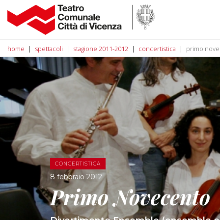
home
spettacoli
stagione 2011-2012
concertistica
primo nove
CONCERTISTICA
8 febbraio 2012
Primo Novecento