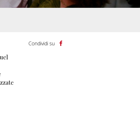
Condividi su
quel
e
izzate