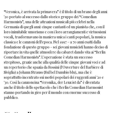
“Veronica, è arrivata la primavera” è il titolo di un brano degli anni
'20 portato al successo dallo storico gruppo dei “Comedian
Harmonists”, una delle attrazioni musicali più celebri nella
Germania di quegli anni: cinque cantanti ed un pianista che, con il
loro inimitabile umorismo e con i loro arrangiamenti e virtuosismi
vocali, trasformavano in maniera unica i canti popolari, la musica
classica e le canzoni dell'epoca. Nel 1997 – a 70 anni esatti dalla
fondazione di questo gruppo – sei giovani musicisti hanno deciso di
riportare in vita quelle atmosfere da cabaret dando vita ai “Berlin
Comedian Harmonists”. L'operazione è stata un successo
strepitoso, grazie anche alla qualità delle cinque giovani voci e ad
un repertorio che spazia da Rossini (l'Ouverture del Barbiere di
Siviglia) a Johann Strauss (Sul bel Danubio blu), ma che è
soprattutto incentrato sui motivi popolari dei ruggenti anni '20 e
'30. Così la canzoncina “Veronika, der Lenz ist da” è diventata
anche il titolo dello spettacolo che i Berlin Comedian Harmonist
stanno portando in giro per il mondo con enorme successo di
pubblico.