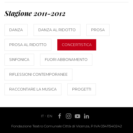
Stagione 2011-2012
DANZA
DANZA AL RIDOTTO
PROSA
PROSA AL RIDOTTO
CONCERTISTICA
SINFONICA
FUORI ABBONAMENTO
RIFLESSIONI CONTEMPORANEE
RACCONTARE LA MUSICA
PROGETTI
IT
-
EN
Fondazione Teatro Comunale Città di Vicenza, P.IVA 03411540242