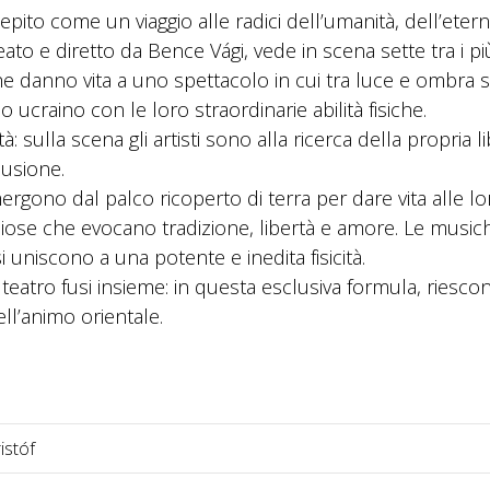
to come un viaggio alle radici dell’umanità, dell’eter
ato e diretto da Bence Vági, vede in scena sette tra i pi
 che danno vita a uno spettacolo in cui tra luce e ombra s
 ucraino con le loro straordinarie abilità fisiche.
à: sulla scena gli artisti sono alla ricerca della propria l
lusione.
rgono dal palco ricoperto di terra per dare vita alle lo
liose che evocano tradizione, libertà e amore. Le music
i uniscono a una potente e inedita fisicità.
atro fusi insieme: in questa esclusiva formula, riesco
ll’animo orientale.
istóf