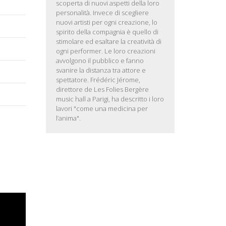
scoperta di nuovi aspetti della loro
personalità. Invece di scegliere
nuovi artisti per ogni creazione, lo
spirito della compagnia è quello di
stimolare ed esaltare la creatività di
ogni performer. Le loro creazioni
avvolgono il pubblico e fanno
svanire la distanza tra attore e
spettatore. Frédéric Jérome,
direttore de Les Folies Bergère
music hall a Parigi, ha descritto i loro
lavori "come una medicina per
l’anima".