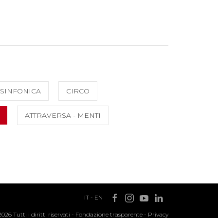
SINFONICA
CIRCO
ATTRAVERSA - MENTI
IT
-
EN
2026 Tutti i diritti riservati -
Fondazione trasparente
-
Privacy