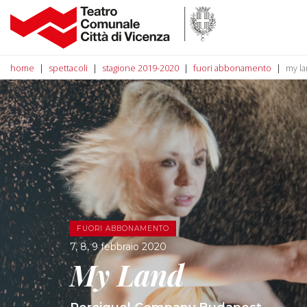
home
spettacoli
stagione 2019-2020
fuori abbonamento
my l
FUORI ABBONAMENTO
7, 8, 9 febbraio 2020
My Land