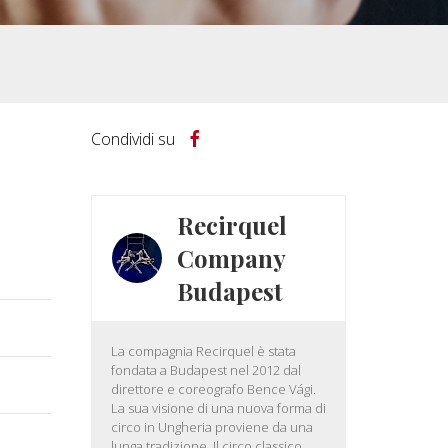
Condividi su
Recirquel
Company
Budapest
La compagnia Recirquel è stata
fondata a Budapest nel 2012 dal
direttore e coreografo Bence Vági.
La sua visione di una nuova forma di
circo in Ungheria proviene da una
lunga tradizione. Il circo classico