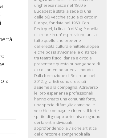
na
ungherese nasce nel 1800 e
Budapest è stata la sede di una
ù
delle più vecchie scuole di circo in
i
Europa, fondata nel 1950. Con
Recirquel, la finalità di Vagi è quella
di creare in un' espressione unica
ibertà
tutto quello che proviene
dall’eredità culturale mitteleuropea
e che possa avvicinare le distanze
ro
tra teatro fisico, danza e circo e
he
presentare questo nuovo genere di
circo contemporaneo al mondo.
Dalla formazione di Recirquel nel
no a
2012, gli artisti sono cresciuti
assieme alla compagnia. Attraverso
le loro esperienze professionali
hanno creato una comunità forte,
una specie di famiglia come nelle
vecchie compagnie circensi. Il forte
spirito di gruppo arricchisce ognuno
dei talenti individuali,
approfondendo la visione artistica
del direttore e spingendoli alla