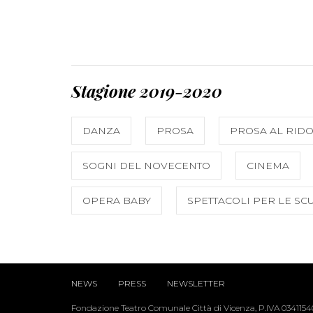
Stagione 2019-2020
DANZA
PROSA
PROSA AL RIDO
SOGNI DEL NOVECENTO
CINEMA
OPERA BABY
SPETTACOLI PER LE SC
NEWS
PRESS
NEWSLETTER
Fondazione Teatro Comunale Città di Vicenza, P.IVA 034115