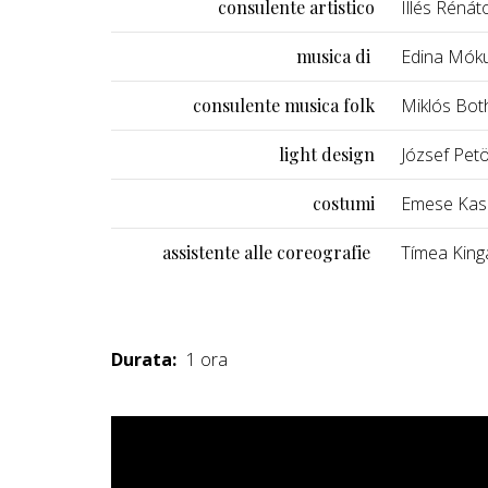
consulente artistico
Illés Rénát
musica di
Edina Mókus
consulente musica folk
Miklós Bot
light design
József Petö
costumi
Emese Kas
assistente alle coreografie
Tímea Kin
Durata:
1 ora