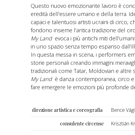
Questo nuovo emozionante lavoro è concepi
eredità dell’essere umano e della terra. Ide
capaci e talentuosi artisti ucraini di circo,
fondono insieme l’antica tradizione del circo
My Land
evoca i più antichi miti dell’umanit
in uno spazio senza tempo espanso dall’il
In questa messa in scena, i performers eme
storie personali creando immagini meravig
tradizionali come Tatar, Moldovian e altre s
My Land
è danza contemporanea, circo e te
fare emergere le emozioni più profonde de
direzione artistica e coreografia
Bence Vági
consulente circense
Krisztián Kr