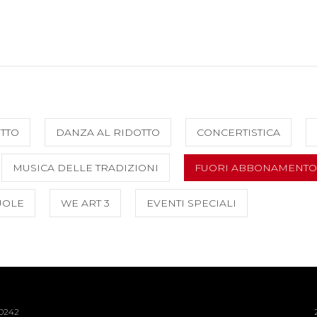
TTO
DANZA AL RIDOTTO
CONCERTISTICA
MUSICA DELLE TRADIZIONI
FUORI ABBONAMENTO
UOLE
WE ART 3
EVENTI SPECIALI
40242