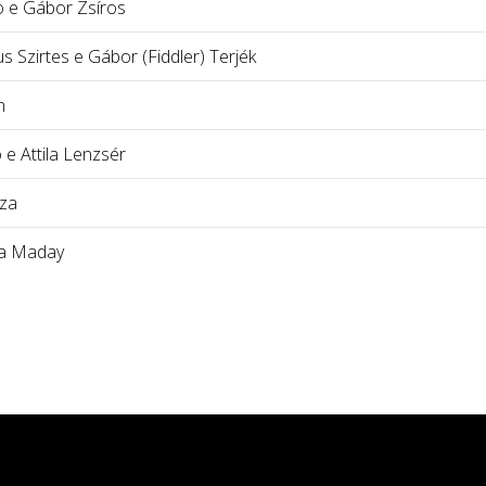
o e Gábor Zsíros
 Szirtes e Gábor (Fiddler) Terjék
h
 e Attila Lenzsér
za
ga Maday