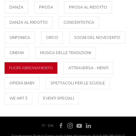
DANZA
PROSA
PROSA AL RIDOTTO
DANZA AL RIDOTTO
CONCERTISTICA
SINFONICA
CIRCO
SOGNI DEL NOVECENTO
CINEMA
MUSICA DELLE TRADIZIONI
FUORI ABBONAMENTO
ATTRAVERSA - MENTI
OPERA BABY
SPETTACOLI PER LE SCUOLE
WE ART 3
EVENTI SPECIALI
IT
-
EN
Fondazione Teatro Comunale Città di Vicenza, P.IVA 03411540242