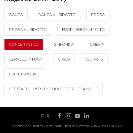
DANZA
DANZA AL RIDOTTO
PROSA
PROSA AL RIDOTTO
FUORI ABBONAMENTO
CONCERTISTICA
SINFONICA
CINEMA
CERVELLI IN FUGA
CIRCO
WE ART 3
EVENTI SPECIALI
SPETTACOLI PER LE SCUOLE E PER LE FAMIGLIE
IT
-
EN
Fondazione Teatro Comunale Città di Vicenza, P.IVA 03411540242