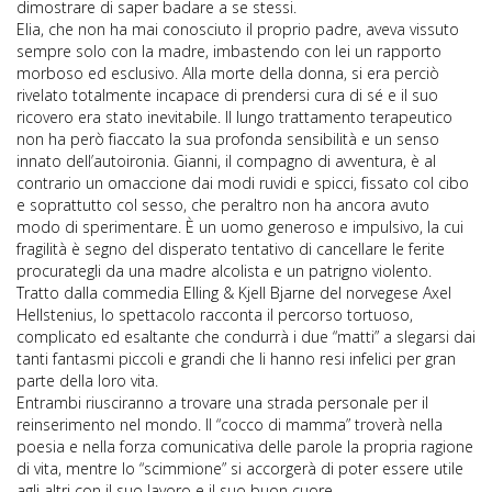
dimostrare di saper badare a se stessi.
Elia, che non ha mai conosciuto il proprio padre, aveva vissuto
sempre solo con la madre, imbastendo con lei un rapporto
morboso ed esclusivo. Alla morte della donna, si era perciò
rivelato totalmente incapace di prendersi cura di sé e il suo
ricovero era stato inevitabile. Il lungo trattamento terapeutico
non ha però fiaccato la sua profonda sensibilità e un senso
innato dell’autoironia. Gianni, il compagno di avventura, è al
contrario un omaccione dai modi ruvidi e spicci, fissato col cibo
e soprattutto col sesso, che peraltro non ha ancora avuto
modo di sperimentare. È un uomo generoso e impulsivo, la cui
fragilità è segno del disperato tentativo di cancellare le ferite
procurategli da una madre alcolista e un patrigno violento.
Tratto dalla commedia Elling & Kjell Bjarne del norvegese Axel
Hellstenius, lo spettacolo racconta il percorso tortuoso,
complicato ed esaltante che condurrà i due “matti” a slegarsi dai
tanti fantasmi piccoli e grandi che li hanno resi infelici per gran
parte della loro vita.
Entrambi riusciranno a trovare una strada personale per il
reinserimento nel mondo. Il “cocco di mamma” troverà nella
poesia e nella forza comunicativa delle parole la propria ragione
di vita, mentre lo “scimmione” si accorgerà di poter essere utile
agli altri con il suo lavoro e il suo buon cuore.