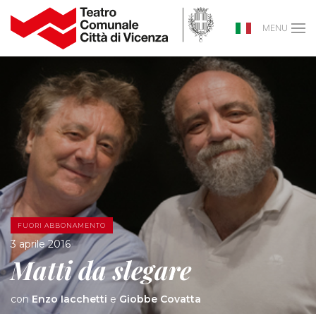
MENU
FUORI ABBONAMENTO
3 aprile 2016
Matti da slegare
con
Enzo Iacchetti
e
Giobbe Covatta