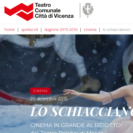
home
spettacoli
stagione 2015-2016
cinema
lo schiaccianoci
CINEMA
20 dicembre 2015
LO SCHIACCIAN
CINEMA IN GRANDE AL RIDOTTO!