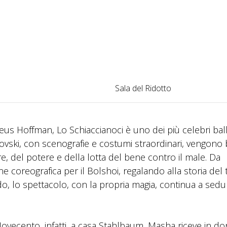
Sala del Ridotto
us Hoffman, Lo Schiaccianoci è uno dei più celebri balle
vski, con scenografie e costumi straordinari, vengono b
re, del potere e della lotta del bene contro il male. Da
e coreografica per il Bolshoi, regalando alla storia del 
o, lo spettacolo, con la propria magia, continua a sedu
io Novecento, infatti, a casa Stahlbaum, Masha riceve in d