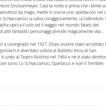
ntore Drosselmeyer. Cala la notte e prima che i bimbi 
travestitosi da mago, mette in scena uno spettacolo nel 
e lo Schiaccianoci la salva coraggiosamente, uccidendolo.
asha spicca il volo ed il viaggio nel mondo fatato del
 di altri fantastici personaggi prende magicamente vita…
ato a Leningrado nel 1927. Dopo essere stato accettato 
orovich è diventato solista al Balletto Kirov di San
i è unito al Teatro Bolshoi nel 1964 e ne è stato diretto
ose sono Lo Schiaccianoci, Spartacus e Ivan il Terribile.