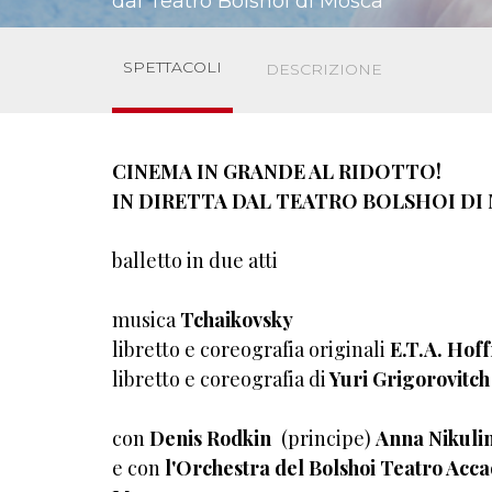
dal Teatro Bolshoi di Mosca
SPETTACOLI
DESCRIZIONE
CINEMA IN GRANDE AL RIDOTTO!
IN DIRETTA DAL TEATRO BOLSHOI DI
balletto in due atti
musica
Tchaikovsky
libretto e coreografia originali
E.T.A. Ho
libretto e coreografia di
Yuri Grigorovitch
con
Denis Rodkin
(principe)
Anna Nikuli
e con
l'Orchestra del Bolshoi Teatro Accade