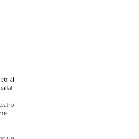
tti al
allati
teatro
rre
ono un