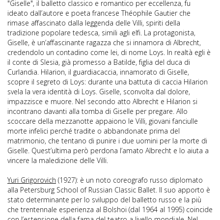
"Giselle", il balletto classico e romantico per eccellenza, fu
ideato dall’autore e poeta francese Théophile Gautier che
rimase affascinato dalla leggenda delle Villi, spiriti della
tradizione popolare tedesca, simili agli elfi. La protagonista,
Giselle, è un’affascinante ragazza che si innamora di Albrecht,
credendolo un contadino come lei, di nome Loys. In realtà egli è
il conte di Slesia, già promesso a Batilde, figlia del duca di
Curlandia. Hilarion, il guardiacaccia, innamorato di Giselle,
scopre il segreto di Loys: durante una battuta di caccia Hilarion
svela la vera identità di Loys. Giselle, sconvolta dal dolore,
impazzisce e muore. Nel secondo atto Albrecht e Hilarion si
incontrano davanti alla tomba di Giselle per pregare. Allo
scoccare della mezzanotte appaiono le Villi, giovani fanciulle
morte infelici perché tradite o abbandonate prima del
matrimonio, che tentano di punire i due uomini per la morte di
Giselle. Quest’ultima però perdona l’amato Albrecht e lo aiuta a
vincere la maledizione delle Villi.
Yuri Grigorovich
(1927): è un noto coreografo russo diplomato
alla Petersburg School of Russian Classic Ballet. Il suo apporto è
stato determinante per lo sviluppo del balletto russo e la più
che trentennale esperienza al Bolshoi (dal 1964 al 1995) coincide
con l’estensione della fama del teatro a livello mondiale. Nel