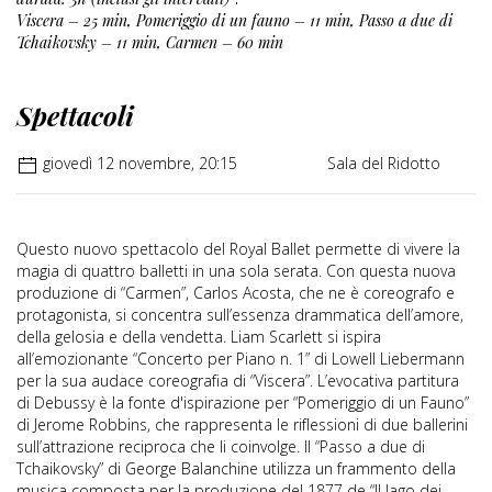
Viscera – 25 min, Pomeriggio di un fauno – 11 min, Passo a due di
Tchaikovsky – 11 min, Carmen – 60 min
Spettacoli
giovedì 12 novembre, 20:15
Sala del Ridotto
Questo nuovo spettacolo del Royal Ballet permette di vivere la
magia di quattro balletti in una sola serata. Con questa nuova
produzione di “Carmen”, Carlos Acosta, che ne è coreografo e
protagonista, si concentra sull’essenza drammatica dell’amore,
della gelosia e della vendetta. Liam Scarlett si ispira
all’emozionante “Concerto per Piano n. 1” di Lowell Liebermann
per la sua audace coreografia di “Viscera”. L’evocativa partitura
di Debussy è la fonte d'ispirazione per “Pomeriggio di un Fauno”
di Jerome Robbins, che rappresenta le riflessioni di due ballerini
sull’attrazione reciproca che li coinvolge. Il “Passo a due di
Tchaikovsky” di George Balanchine utilizza un frammento della
musica composta per la produzione del 1877 de “Il lago dei