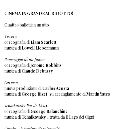
CINEMA IN GRANDE AL RIDOTTO!
Quattro balletti in un atto
Viscera
coreografia di
Liam Scarlett
musica di
Lowell Liebermann
Pomeriggio di un fauno
coreografia di
Jerome Robbins
musica di
Claude Debussy
Carmen
nuova produzione di
Carlos Acosta
musica di
George Bizet
su arrangiamento di
Martin Yates
Tchaikovsky Pas de Deux
coreografia di
George Balanchine
musica di
Tchaikovsky
, tratta da Il Lago dei Cigni
durata: 3h (inclusi gli intervalli)
: