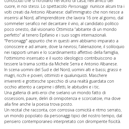
conosciuti che si ritrovano nel vicino di casa, nell'amico del
cuore, in noi stessi. Lo spettacolo
Personaggi
riunisce alcuni tra i
volti creati da Antonio Albanese: dall'immigrato che non riesce a
inserirsi al Nord, all'imprenditore che lavora 16 ore al giorno, dal
sommelier serafico nel decantare il vino, al candidato politico
poco onesto, dal visionario Ottimista “abitante di un mondo
perfetto” al tenero Epifanio e i suoi sogni internazionali.
"Personaggi" appunto che in questi anni abbiamo imparato a
conoscere e ad amare, dove la nevrosi, l'alienazione, il soliloquio
nei rapporti umani e lo scardinamento affettivo della famiglia,
l'ottimismo insensato e il vuoto ideologico contribuiscono a
tessere la trama scritta da Michele Serra e Antonio Albanese.
In scena uomini del Sud e del Nord, uomini alti e bassi, grassi e
magri, ricchi e poveri, ottimisti e qualunquisti. Maschere
irriverenti e grottesche specchio di una realtà guardata con
occhio attento a carpirne i difetti, le abitudini e i tic.
Una galleria di anti-eroi che svelano un mondo fatto di
ossessioni, paure, deliri di onnipotenza e scorciatoie, ma dove
alla fine anche la poesia trova posto.
Un recital che racconta, con corrosiva comicità e ritmo serrato,
un mondo popolato da personaggi tipici del nostro tempo, dal
pensiero contemporaneo interpretato con dirompente fisicità.