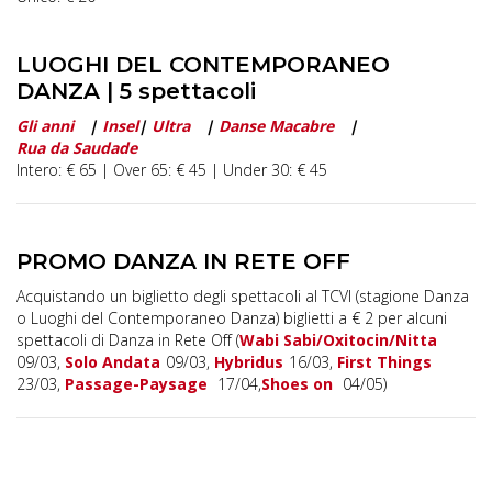
LUOGHI DEL CONTEMPORANEO
DANZA | 5 spettacoli
Gli anni
|
Insel
|
Ultra
|
Danse Macabre
|
Rua da Saudade
Intero: € 65 | Over 65: € 45 | Under 30: € 45
PROMO DANZA IN RETE OFF
Acquistando un biglietto degli spettacoli al TCVI (stagione Danza
o Luoghi del Contemporaneo Danza) biglietti a € 2 per alcuni
spettacoli di Danza in Rete Off (
Wabi Sabi/Oxitocin/Nitta
09/03,
Solo Andata
09/03,
Hybridus
16/03,
First Things
23/03,
Passage-Paysage
17/04,
Shoes on
04/05)