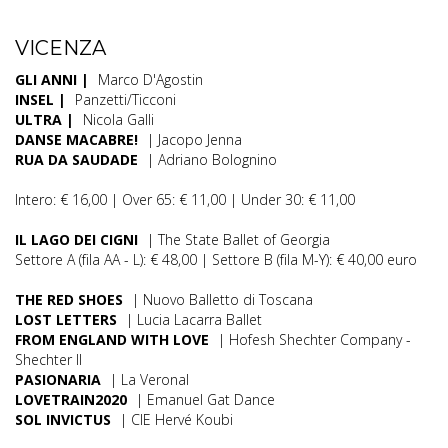
VICENZA
GLI ANNI |
Marco D'Agostin
INSEL |
Panzetti/Ticconi
ULTRA |
Nicola Galli
DANSE MACABRE!
| Jacopo Jenna
RUA DA SAUDADE
| Adriano Bolognino
Intero: € 16,00 | Over 65: € 11,00 | Under 30: € 11,00
IL LAGO DEI CIGNI
| The State Ballet of Georgia
Settore A (fila AA - L): € 48,00 | Settore B (fila M-Y): € 40,00 euro
THE RED SHOES
| Nuovo Balletto di Toscana
LOST LETTERS
| Lucia Lacarra Ballet
FROM ENGLAND WITH LOVE
| Hofesh Shechter Company -
Shechter II
PASIONARIA
| La Veronal
LOVETRAIN2020
| Emanuel Gat Dance
SOL INVICTUS
| CIE Hervé Koubi