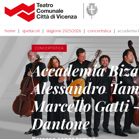
home
spettacoli
stagione 2025/2026
concertistica
accademia bi
CONCERTISTICA
9 marzo 2026
Accademia Biza
Alessandro Tam
Marcello Gatti 
Dantone