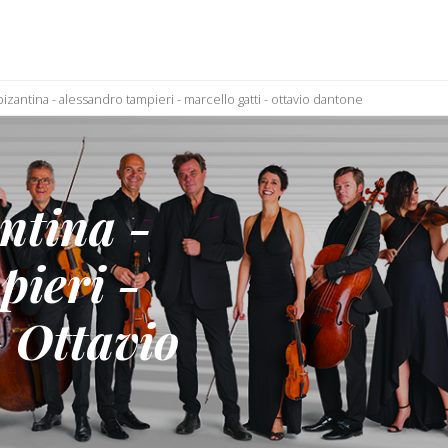
zantina - alessandro tampieri - marcello gatti - ottavio dantone
ntina -
pieri -
- Ottavio