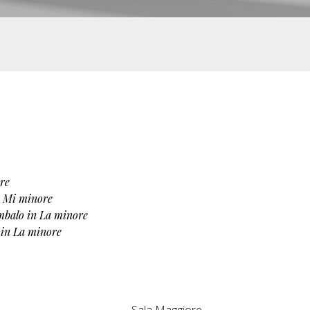
re
in Mi minore
embalo in La minore
o in La minore
Sala Maggiore