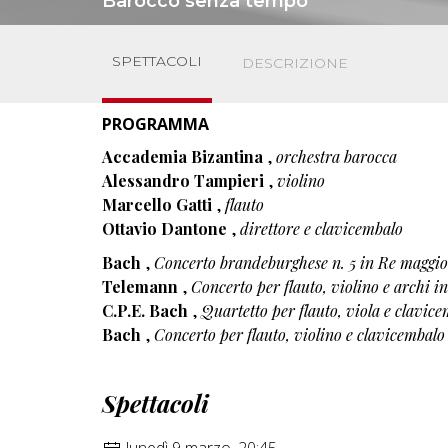
Barocco senza tempo
SPETTACOLI
DESCRIZIONE
PROGRAMMA
Accademia Bizantina
,
orchestra barocca
Alessandro Tampieri
,
violino
Marcello Gatti
,
flauto
Ottavio Dantone
,
direttore e clavicembalo
Bach
,
Concerto brandeburghese n. 5 in Re maggio
Telemann
,
Concerto per flauto, violino e archi 
C.P.E. Bach
,
Quartetto per flauto, viola e clavic
Bach
,
Concerto per flauto, violino e clavicembal
Spettacoli
lunedì 9 marzo, 20:45