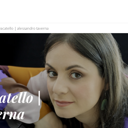
vacatello | alessandro taverna
tello |
erna