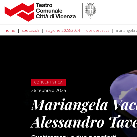
home
spettacoli
stagione 2023/2024
concertistica
mariangela 
CONCERTISTICA
26 febbraio 2024
Mariangela Vaca
Alessandro Tav