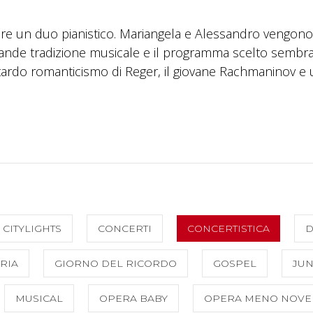
re un duo pianistico. Mariangela e Alessandro vengono
grande tradizione musicale e il programma scelto sembra
l tardo romanticismo di Reger, il giovane Rachmaninov e
CITYLIGHTS
CONCERTI
CONCERTISTICA
D
RIA
GIORNO DEL RICORDO
GOSPEL
JUN
MUSICAL
OPERA BABY
OPERA MENO NOVE