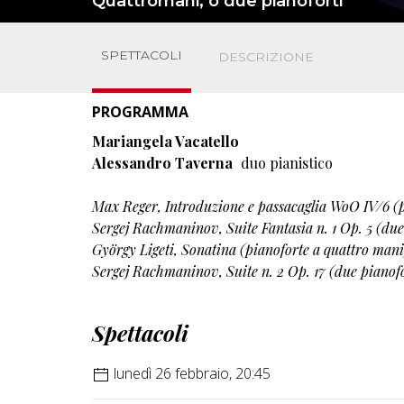
Quattromani, o due pianoforti
SPETTACOLI
DESCRIZIONE
PROGRAMMA
Mariangela Vacatello
Alessandro Taverna
duo pianistico
Max Reger, Introduzione e passacaglia WoO IV/6 (p
Sergej Rachmaninov, Suite Fantasia n. 1 Op. 5 (due
György Ligeti, Sonatina (pianoforte a quattro mani
Sergej Rachmaninov, Suite n. 2 Op. 17 (due pianofo
Spettacoli
lunedì 26 febbraio, 20:45