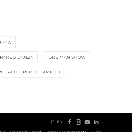
BANA
ORANEO DANZA
ONE MAN SHOW
PETTACOLI PER LE FAMIGLIE
IT
-
EN
2026 Tutti i diritti riservati -
Fondazione trasparente
-
Privacy