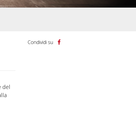
Condividi su
e del
lla