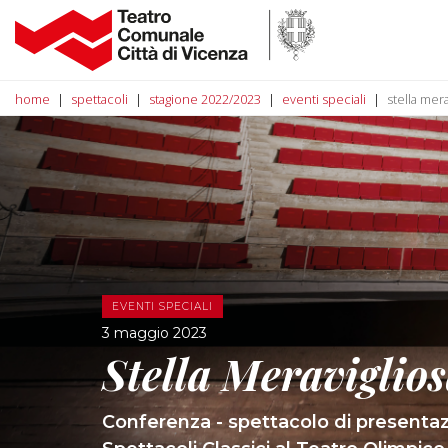
home
spettacoli
stagione 2022/2023
eventi speciali
stella mera
EVENTI SPECIALI
3 maggio 2023
Stella Meraviglio
Conferenza - spettacolo di presentazi