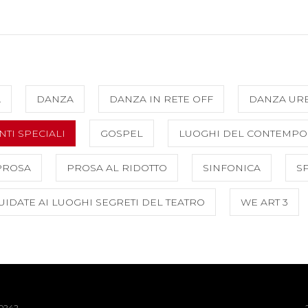
A
DANZA
DANZA IN RETE OFF
DANZA UR
NTI SPECIALI
GOSPEL
LUOGHI DEL CONTEMP
PROSA
PROSA AL RIDOTTO
SINFONICA
S
GUIDATE AI LUOGHI SEGRETI DEL TEATRO
WE ART 3
40242