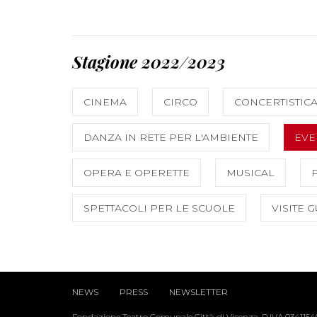
Stagione 2022/2023
CINEMA
CIRCO
CONCERTISTIC
DANZA IN RETE PER L'AMBIENTE
EVE
OPERA E OPERETTE
MUSICAL
SPETTACOLI PER LE SCUOLE
VISITE 
NEWS
PRESS
NEWSLETTER
Fondazione Teatro Comunale Città di Vicenza, P.IVA 034115