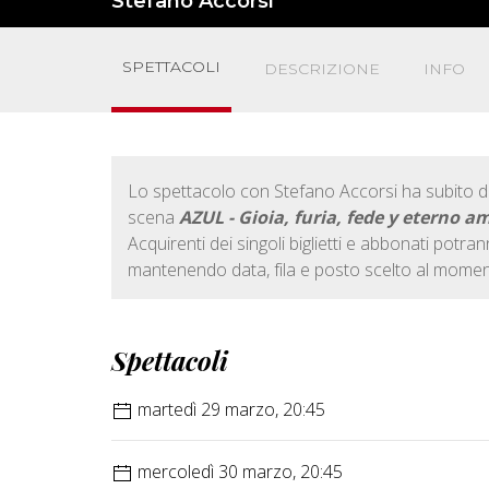
Stefano Accorsi
SPETTACOLI
DESCRIZIONE
INFO
Lo spettacolo con Stefano Accorsi ha subito del
scena
AZUL - Gioia, furia, fede y eterno a
Acquirenti dei singoli biglietti e abbonati potra
mantenendo data, fila e posto scelto al moment
Spettacoli
martedì 29 marzo, 20:45
mercoledì 30 marzo, 20:45