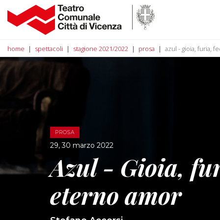
home
spettacoli
stagione 2021/2022
prosa
azul - gioia, furia,
PROSA
29, 30 marzo 2022
Azul - Gioia, fur
eterno amor