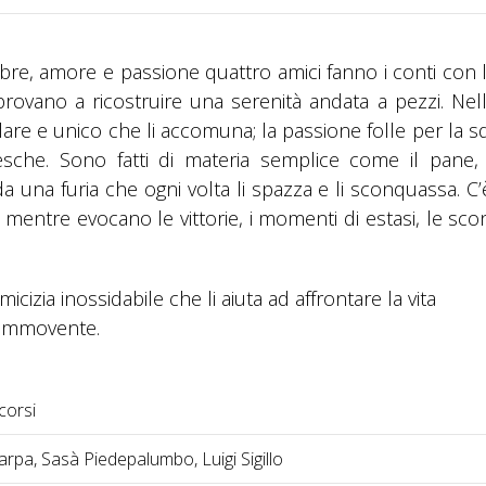
ebbre, amore e passione quattro amici fanno i conti con 
, provano a ricostruire una serenità andata a pezzi. Nel
are e unico che li accomuna; la passione folle per la 
abesche. Sono fatti di materia semplice come il pane,
a una furia che ogni volta li spazza e li sconquassa. C’è
 mentre evocano le vittorie, i momenti di estasi, le scon
cizia inossidabile che li aiuta ad affrontare la vita
commovente.
corsi
rpa, Sasà Piedepalumbo, Luigi Sigillo