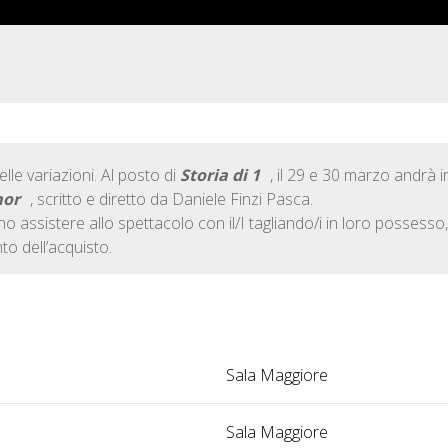
le variazioni. Al posto di
Storia di 1
, il 29 e 30 marzo andrà i
mor
, scritto e diretto da Daniele Finzi Pasca.
nno assistere allo spettacolo con il/I tagliando/i in loro possesso,
o dell’acquisto.
Sala Maggiore
Sala Maggiore