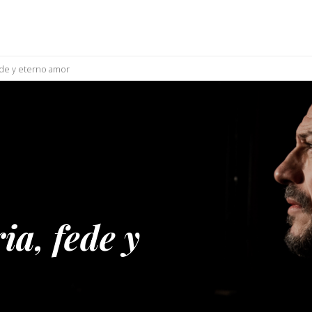
 fede y eterno amor
ia, fede y