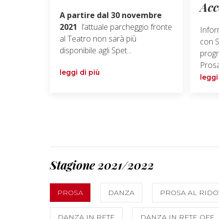
Acc
A partire dal 30 novembre
2021
l’attuale parcheggio fronte
Infor
al Teatro non sarà più
con S
disponibile agli Spet...
progr
Prosa
leggi di più
leggi
Stagione 2021/2022
PROSA
DANZA
PROSA AL RIDO
DANZA IN RETE
DANZA IN RETE OFF