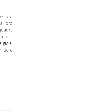
le loro
la loro
squadra
 ma la
 gioia,
fitte e