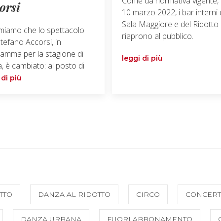
Come da normativa vigente, 
orsi
10 marzo 2022, i bar interni 
Sala Maggiore e del Ridotto
miamo che lo spettacolo
riaprono al pubblico.
tefano Accorsi, in
amma per la stagione di
leggi di più
, è cambiato: al posto di
 di più
TTO
DANZA AL RIDOTTO
CIRCO
CONCERT
DANZA URBANA
FUORI ABBONAMENTO