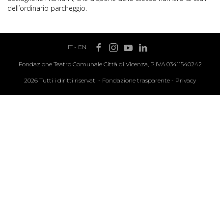
dell’ordinario parcheggio.
IT
-
EN
Fondazione Teatro Comunale Città di Vicenza, P.IVA 03411540242
2026 Tutti i diritti riservati -
Fondazione trasparente
-
Privacy