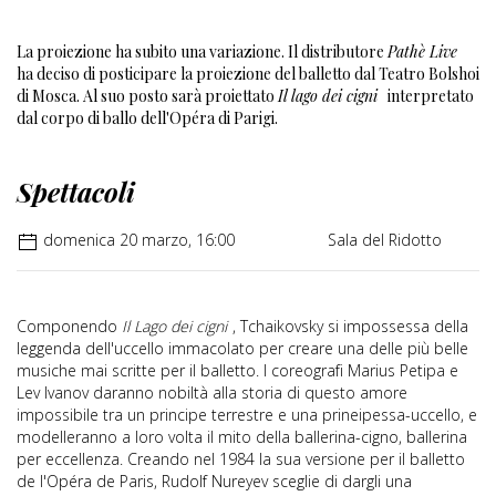
La proiezione ha subito una variazione. Il distributore
Pathè Live
ha deciso di posticipare la proiezione del balletto dal Teatro Bolshoi
di Mosca. Al suo posto sarà proiettato
Il lago dei cigni
interpretato
dal corpo di ballo dell'Opéra di Parigi.
Spettacoli
domenica 20 marzo, 16:00
Sala del Ridotto
Componendo
Il Lago dei cigni
, Tchaikovsky si impossessa della
leggenda dell'uccello immacolato per creare una delle più belle
musiche mai scritte per il balletto. I coreografi Marius Petipa e
Lev lvanov daranno nobiltà alla storia di questo amore
impossibile tra un principe terrestre e una prineipessa-uccello, e
modelleranno a loro volta il mito della ballerina-cigno, ballerina
per eccellenza. Creando nel 1984 la sua versione per il balletto
de l'Opéra de Paris, Rudolf Nureyev sceglie di dargli una