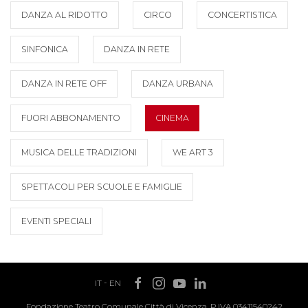
DANZA AL RIDOTTO
CIRCO
CONCERTISTICA
SINFONICA
DANZA IN RETE
DANZA IN RETE OFF
DANZA URBANA
FUORI ABBONAMENTO
CINEMA
MUSICA DELLE TRADIZIONI
WE ART 3
SPETTACOLI PER SCUOLE E FAMIGLIE
EVENTI SPECIALI
IT
-
EN
Fondazione Teatro Comunale Città di Vicenza, P.IVA 03411540242