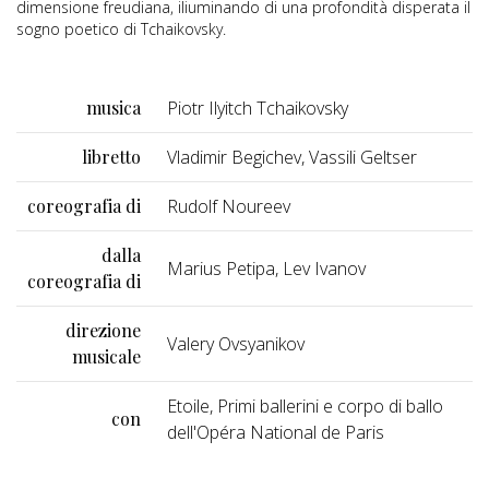
dimensione freudiana, iliuminando di una profondità disperata il
sogno poetico di Tchaikovsky.
musica
Piotr Ilyitch Tchaikovsky
libretto
Vladimir Begichev, Vassili Geltser
coreografia di
Rudolf Noureev
dalla
Marius Petipa, Lev Ivanov
coreografia di
direzione
Valery Ovsyanikov
musicale
Etoile, Primi ballerini e corpo di ballo
con
dell'Opéra National de Paris