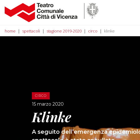
home
spettacoli
stagione 2019-2020
circo
klinke
CIRCO
15 marzo 2020
Klinke
A seguito dell’emergenza epidemiol