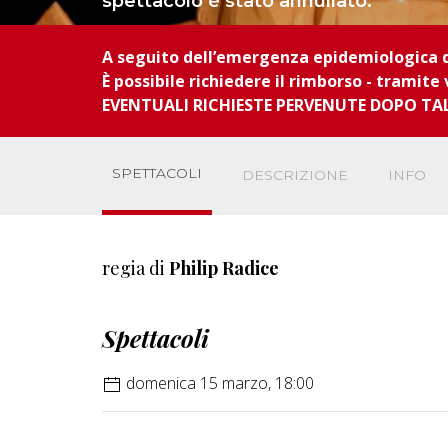
spettacolo è stato annullato.
A seguito dell’emergenza epidemiologica d
È possibile richiedere il rimborso - tramite 
EVENTUALI RICHIESTE PERVENUTE DOPO TA
SPETTACOLI
DESCRIZIONE
INFO
regia di
Philip Radice
Spettacoli
domenica 15 marzo, 18:00