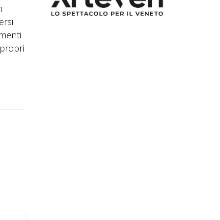
n
ersi
imenti
propri