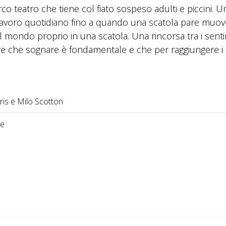
o teatro che tiene col fiato sospeso adulti e piccini. U
suo lavoro quotidiano fino a quando una scatola pare muov
 il mondo proprio in una scatola. Una rincorsa tra i sent
are che sognare è fondamentale e che per raggiungere i 
aris e Milo Scotton
ce