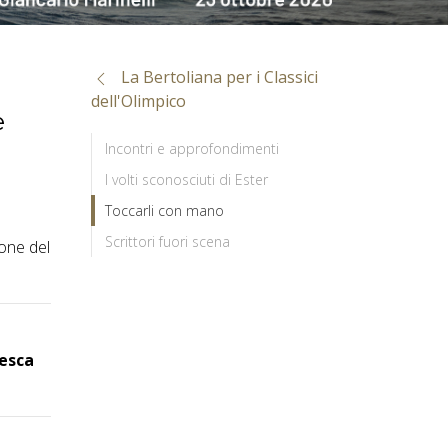
La Bertoliana per i Classici
dell'Olimpico
e
Incontri e approfondimenti
I volti sconosciuti di Ester
Toccarli con mano
Scrittori fuori scena
one del
tesca