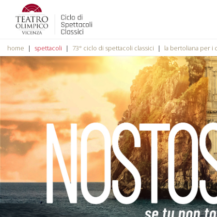
home
spettacoli
73° ciclo di spettacoli classici
la bertoliana per i 