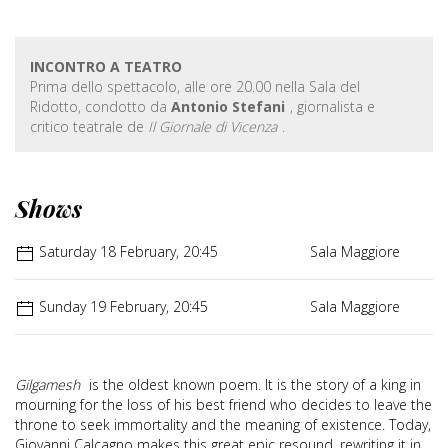
INCONTRO A TEATRO
Prima dello spettacolo, alle ore 20.00 nella Sala del
Ridotto, condotto da
Antonio Stefani
, giornalista e
critico teatrale de
Il Giornale di Vicenza
.
Shows
Saturday 18 February, 20:45
Sala Maggiore
Sunday 19 February, 20:45
Sala Maggiore
Gilgamesh
is the oldest known poem. It is the story of a king in
mourning for the loss of his best friend who decides to leave the
throne to seek immortality and the meaning of existence. Today,
Giovanni Calcagno makes this great epic resound, rewriting it in