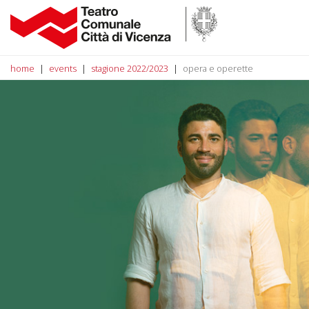
home
events
stagione 2022/2023
opera e operette