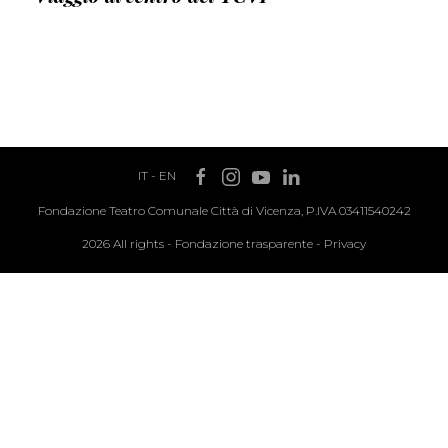
IT
-
EN
Fondazione Teatro Comunale Città di Vicenza, P.IVA 03411540242
2026 All rights -
Fondazione trasparente
-
Privacy