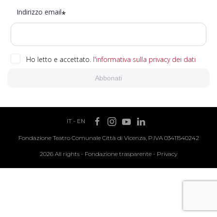
Indirizzo email
*
Ho letto e accettato.
l'informativa sulla privacy dei dati
Abbonati
IT
-
EN
Fondazione Teatro Comunale Città di Vicenza, P.IVA 03411540242
2026 All rights -
Fondazione trasparente
-
Privacy