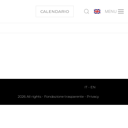
CALENDARIO
MENU
IT
-
EN
2026 All rights -
Fondazione trasparente
-
Privacy