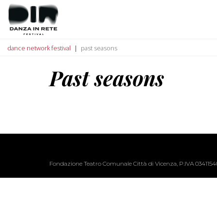
dance network festival
past seasons
Past seasons
Fondazione Teatro Comunale Città di Vicenza, P.IVA 034115