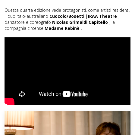
Questa quarta edizione vede protagonisti, come artisti residenti,
il duo italo-australiano
Cuocolo/Bosetti |IRAA Theatre
, il
danzatore e coreografo
Nicolas Grimaldi Capitello
, la
compagnia circense
Madame Rebinè
.