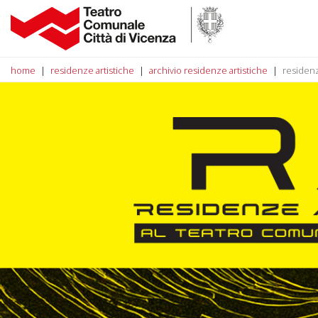
home
residenze artistiche
archivio residenze artistiche
residenz