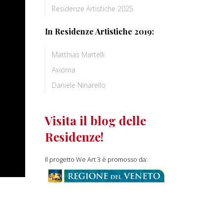
Residenze Artistiche 2025
In Residenze Artistiche 2019:
Matthias Martelli
Axioma
Daniele Ninarello
Visita il blog delle
Residenze!
Il progetto We Art 3 è promosso da: