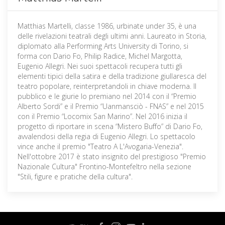
Matthias Martelli, classe 1986, urbinate under 35, è una
delle rivelazioni teatrali degli ultimi anni. Laureato in Storia,
diplomato alla Performing Arts University di Torino, si
forma con Dario Fo, Philip Radice, Michel Margotta,
Eugenio Allegri. Nei suoi spettacoli recupera tutti gli
elementi tipici della satira e della tradizione giullaresca del
teatro popolare, reinterpretandoli in chiave moderna. Il
pubblico e le giurie lo premiano nel 2014 con il “Premio
Alberto Sordi” e il Premio “Uanmansciò - FNAS” e nel 2015
con il Premio “Locomix San Marino”. Nel 2016 inizia il
progetto di riportare in scena “Mistero Buffo” di Dario Fo,
avvalendosi della regia di Eugenio Allegri. Lo spettacolo
vince anche il premio "Teatro A L'Avogaria-Venezia".
Nell'ottobre 2017 è stato insignito del prestigioso "Premio
Nazionale Cultura" Frontino-Montefeltro nella sezione
"Stili, figure e pratiche della cultura".