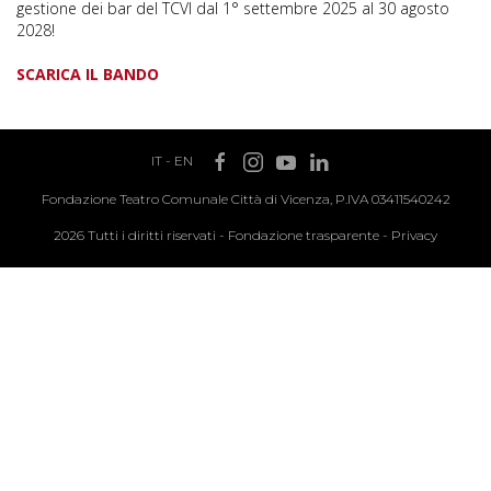
gestione dei bar del TCVI dal 1° settembre 2025 al 30 agosto
2028!
SCARICA IL BANDO
IT
-
EN
Fondazione Teatro Comunale Città di Vicenza, P.IVA 03411540242
2026 Tutti i diritti riservati -
Fondazione trasparente
-
Privacy